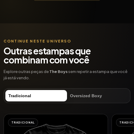
CONTINUE NESTE UNIVERSO
Outras estampas que
combinam com você
Explore outras peças de
The Boys
sem repetir a estampa que você
já está vendo.
Tradicional
Oversized Boxy
TRADICIONAL
TRADIC