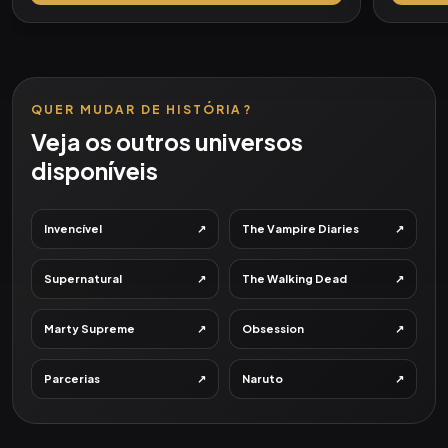
QUER MUDAR DE HISTÓRIA?
Veja os outros universos
disponíveis
↗
↗
Invencível
The Vampire Diaries
↗
↗
Supernatural
The Walking Dead
↗
↗
Marty Supreme
Obsession
↗
↗
Parcerias
Naruto