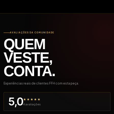
AVALIAÇÕES DA COMUNIDADE
QUEM
VESTE,
CONTA.
Experiências reais de clientes FFH com esta peça.
5,0
★★★★★
4 avaliações