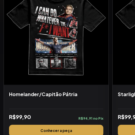
Homelander/Capitão Pátria
Starlig
R$99,90
R$99,
R$94,91 no Pix
Conhecer a peça