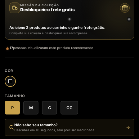
MISSÃO DA COLEÇÃO
Desbloqueie o frete grátis
Adicione 2 produtos ao carrinho e ganhe frete grátis.
Complete sua coleção e desbloqueie sua recompensa.
17
pessoas visualizaram este produto recentemente
COR
TAMANHO
P
M
G
GG
Não sabe seu tamanho?
→
Descubra em 10 segundos, sem precisar medir nada