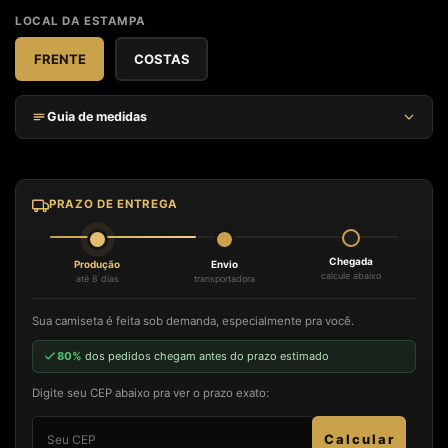
LOCAL DA ESTAMPA
FRENTE
COSTAS
Guia de medidas
TAM.
LARGURA (CM)
COMPRIMENTO (CM)
MANGA (CM)
P
52
67
19
PRAZO DE ENTREGA
M
52
75
20
G
56
76
21
Chegada
Produção
Envio
GG
59
77
21
calcule abaixo
até 8 dias
transportadora
Largura medida de axila a axila. Meça uma camiseta que já veste bem e
Sua camiseta é feita sob demanda, especialmente pra você.
compare antes de escolher.
80%
dos pedidos chegam antes do prazo estimado
Digite seu CEP abaixo pra ver o prazo exato:
Calcular