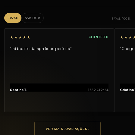
TODAS
COM FOTO
4 AVALIAÇÕES
★★★★★
★★★
CLIENTE FFH
“mt boa!! estampa ficou perfeita”
“Chegou
Sabrina T.
Cristina
TRADICIONAL
VER MAIS AVALIAÇÕES
↓