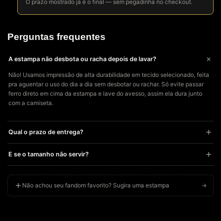
O prazo mostrado já é o final — sem pegadinha no checkout.
Perguntas frequentes
A estampa não desbota ou racha depois de lavar?
Não! Usamos impressão de alta durabilidade em tecido selecionado, feita
pra aguentar o uso do dia a dia sem desbotar ou rachar. Só evite passar
ferro direto em cima da estampa e lave do avesso, assim ela dura junto
com a camiseta.
Qual o prazo de entrega?
Cada peça é impressa sob demanda especialmente pra você, então o
E se o tamanho não servir?
prazo de produção + envio costuma variar dependendo do seu CEP. Você
recebe o código de rastreio assim que seu produto for produzido.
Sem estresse! Se a peça não servir direitinho, você tem até 7 dias após o
recebimento pra solicitar troca ou devolução, é só chamar a gente no
Não achou seu fandom favorito? Sugira uma estampa
→
WhatsApp. Recomendamos usar o guia de medidas ou o “Descubra seu
tamanho em 10 segundos” antes de comprar, pra acertar de primeira.