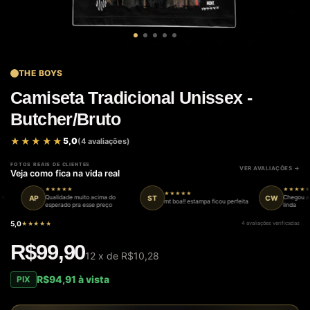
THE BOYS
Camiseta Tradicional Unissex -
Butcher/Bruto
★★★★★
★★★★★
5,0
(4 avaliações)
FOTOS REAIS DE CLIENTES
VER AVALIAÇÕES
Veja como fica na vida real
★★★★★
★★★★★
★★★★★
AP
ST
CW
Qualidade muito acima do
Chegou antes 
mt boa!! estampa ficou perfeita
esperado pra esse preço
linda
5,0
★★★★★
4 avaliações verificadas
R$99,90
12
x de
R$10,28
R$94,91 à vista
PIX