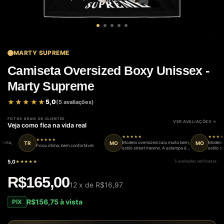
MARTY SUPREME
Camiseta Oversized Boxy Unissex -
Marty Supreme
★★★★★
★★★★★
5,0
(5 avaliações)
FOTOS REAIS DE CLIENTES
VER AVALIAÇÕES
Veja como fica na vida real
★★★★★
★★★★★
★★★★★
TR
MO
MO
ta,
Modelo oversized caiu muito bem,
Modelo ove
Ficou ótima, bem confortável.
estilo street mesmo. A estampa é
estilo stre
maneira. Tecido de boa qualidade.
maneira. Te
5,0
★★★★★
5 avaliações verificadas
R$165,00
12
x de
R$16,97
R$156,75 à vista
PIX