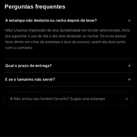
Perguntas frequentes
A estampa não desbota ou racha depois de lavar?
Não! Usamos impressão de alta durabilidade em tecido selecionado, feita
pra aguentar o uso do dia a dia sem desbotar ou rachar. Só evite passar
ferro direto em cima da estampa e lave do avesso, assim ela dura junto
com a camiseta.
Qual o prazo de entrega?
Cada peça é impressa sob demanda especialmente pra você, então o
E se o tamanho não servir?
prazo de produção + envio costuma variar dependendo do seu CEP. Você
recebe o código de rastreio assim que seu produto for produzido.
Sem estresse! Se a peça não servir direitinho, você tem até 7 dias após o
recebimento pra solicitar troca ou devolução, é só chamar a gente no
Não achou seu fandom favorito? Sugira uma estampa
→
WhatsApp. Recomendamos usar o guia de medidas ou o “Descubra seu
tamanho em 10 segundos” antes de comprar, pra acertar de primeira.