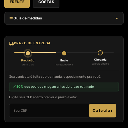
FRENTE
COSTAS
Guia de medidas
TAM.
LARGURA (CM)
ALTURA (CM)
MANGAS (CM)
P
59
65
20
PRAZO DE ENTREGA
M
61
67
22
G
63
69
24
Chegada
Produção
Envio
GG
65
72
26
calcule abaixo
até 8 dias
transportadora
Largura medida de uma lateral à outra. Altura medida do ombro até a barra.
Sua camiseta é feita sob demanda, especialmente pra você.
Mangas medidas do ombro até o final da manga.
80%
dos pedidos chegam antes do prazo estimado
Digite seu CEP abaixo pra ver o prazo exato:
Calcular