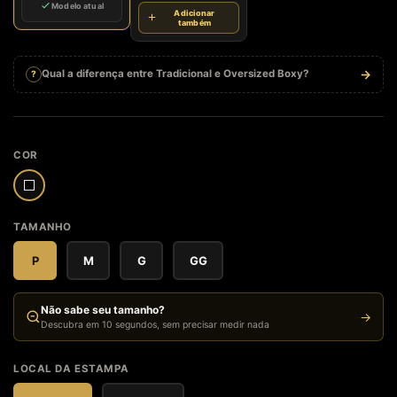
Modelo atual
Adicionar
também
→
Qual a diferença entre Tradicional e Oversized Boxy?
?
4
COR
TAMANHO
P
M
G
GG
Não sabe seu tamanho?
→
Descubra em 10 segundos, sem precisar medir nada
LOCAL DA ESTAMPA