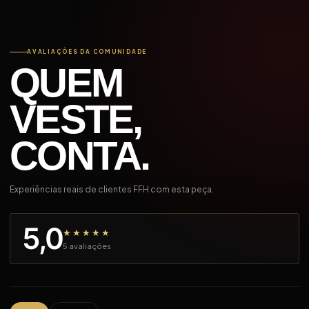
AVALIAÇÕES DA COMUNIDADE
QUEM
VESTE,
CONTA.
Experiências reais de clientes FFH com esta peça.
5,0
★★★★★
5 avaliações