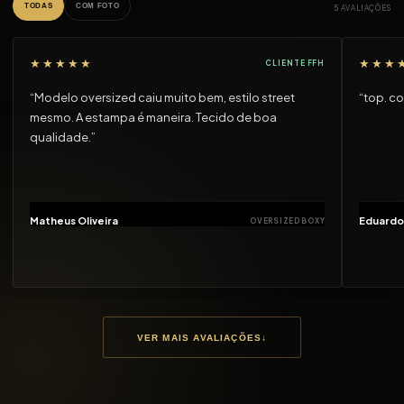
TODAS
COM FOTO
5 AVALIAÇÕES
★★★★★
★★★
CLIENTE FFH
“Modelo oversized caiu muito bem, estilo street
“top. c
mesmo. A estampa é maneira. Tecido de boa
qualidade.”
Matheus Oliveira
Eduardo
OVERSIZED BOXY
VER MAIS AVALIAÇÕES
↓