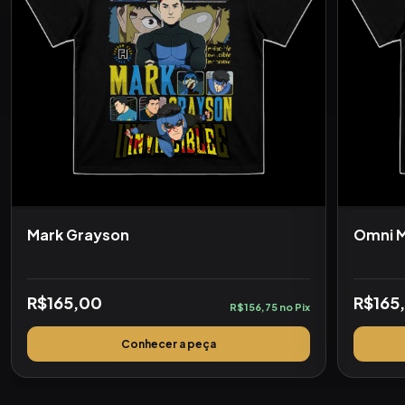
Mark Grayson
Omni 
R$165,00
R$165
R$156,75 no Pix
Conhecer a peça