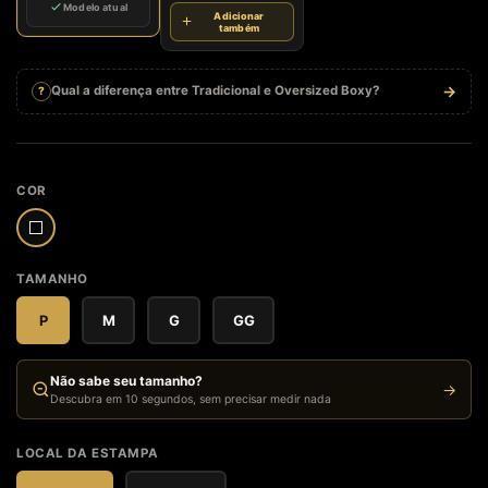
Modelo atual
Adicionar
também
→
Qual a diferença entre Tradicional e Oversized Boxy?
?
COR
TAMANHO
P
M
G
GG
Não sabe seu tamanho?
→
Descubra em 10 segundos, sem precisar medir nada
LOCAL DA ESTAMPA