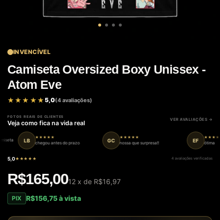
INVENCÍVEL
Camiseta Oversized Boxy Unissex -
Atom Eve
★★★★★
★★★★★
5,0
(4 avaliações)
FOTOS REAIS DE CLIENTES
VER AVALIAÇÕES
Veja como fica na vida real
★★★★★
★★★★★
★★★★★
LB
GC
EF
ta
chegou antes do prazo
nossa que surpresa!!
ótima
5,0
★★★★★
4 avaliações verificadas
R$165,00
12
x de
R$16,97
R$156,75 à vista
PIX