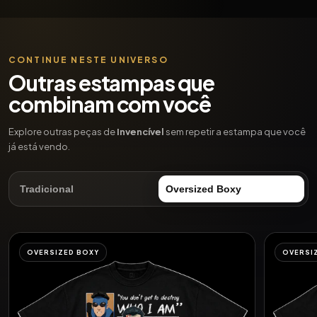
CONTINUE NESTE UNIVERSO
Outras estampas que
combinam com você
Explore outras peças de
Invencível
sem repetir a estampa que você
já está vendo.
Tradicional
Oversized Boxy
OVERSIZED BOXY
OVERSI