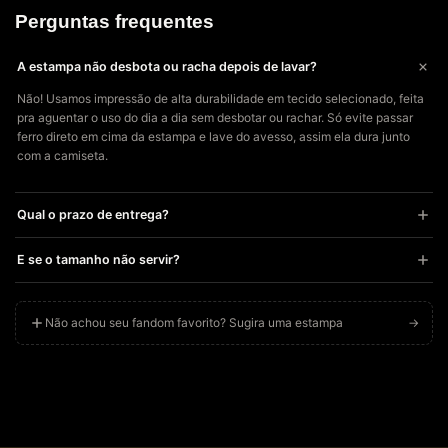
Perguntas frequentes
A estampa não desbota ou racha depois de lavar?
Não! Usamos impressão de alta durabilidade em tecido selecionado, feita
pra aguentar o uso do dia a dia sem desbotar ou rachar. Só evite passar
ferro direto em cima da estampa e lave do avesso, assim ela dura junto
com a camiseta.
Qual o prazo de entrega?
Cada peça é impressa sob demanda especialmente pra você, então o
E se o tamanho não servir?
prazo de produção + envio costuma variar dependendo do seu CEP. Você
recebe o código de rastreio assim que seu produto for produzido.
Sem estresse! Se a peça não servir direitinho, você tem até 7 dias após o
recebimento pra solicitar troca ou devolução, é só chamar a gente no
Não achou seu fandom favorito? Sugira uma estampa
→
WhatsApp. Recomendamos usar o guia de medidas ou o “Descubra seu
tamanho em 10 segundos” antes de comprar, pra acertar de primeira.