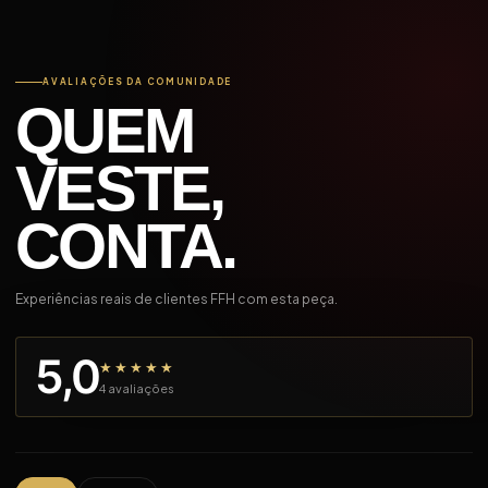
AVALIAÇÕES DA COMUNIDADE
QUEM
VESTE,
CONTA.
Experiências reais de clientes FFH com esta peça.
5,0
★★★★★
4 avaliações