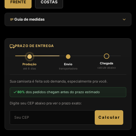
FRENTE
COSTAS
Guia de medidas
TAM.
LARGURA (CM)
ALTURA (CM)
MANGAS (CM)
P
59
65
20
PRAZO DE ENTREGA
M
61
67
22
G
63
69
24
Chegada
Produção
Envio
GG
65
72
26
calcule abaixo
até 8 dias
transportadora
Largura medida de uma lateral à outra. Altura medida do ombro até a barra.
Sua camiseta é feita sob demanda, especialmente pra você.
Mangas medidas do ombro até o final da manga.
80%
dos pedidos chegam antes do prazo estimado
Digite seu CEP abaixo pra ver o prazo exato:
Calcular